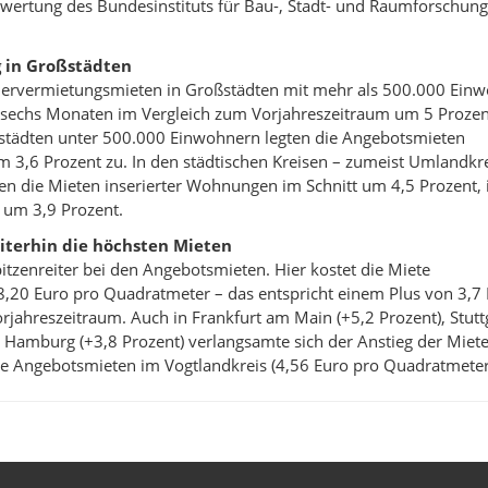
swertung des Bundesinstituts für Bau-, Stadt- und Raumforschung
g in Großstädten
dervermietungsmieten in Großstädten mit mehr als 500.000 Ein
n sechs Monaten im Vergleich zum Vorjahreszeitraum um 5 Proze
ßstädten unter 500.000 Einwohnern legten die Angebotsmieten
m 3,6 Prozent zu. In den städtischen Kreisen – zumeist Umlandkr
gen die Mieten inserierter Wohnungen im Schnitt um 4,5 Prozent, 
n um 3,9 Prozent.
terhin die höchsten Mieten
itzenreiter bei den Angebotsmieten. Hier kostet die Miete
18,20 Euro pro Quadratmeter – das entspricht einem Plus von 3,7
jahreszeitraum. Auch in Frankfurt am Main (+5,2 Prozent), Stutt
d Hamburg (+3,8 Prozent) verlangsamte sich der Anstieg der Miet
die Angebotsmieten im Vogtlandkreis (4,56 Euro pro Quadratmeter