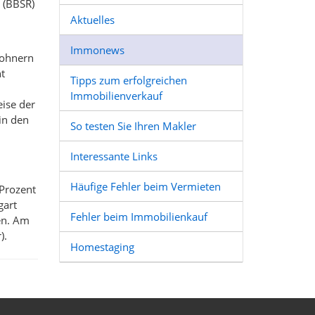
 (BBSR)
Aktuelles
Immonews
wohnern
nt
Tipps zum erfolgreichen
Immobilienverkauf
eise der
in den
So testen Sie Ihren Makler
Interessante Links
Häufige Fehler beim Vermieten
 Prozent
gart
Fehler beim Immobilienkauf
en. Am
).
Homestaging