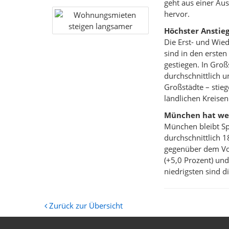
geht aus einer Au
hervor.
Höchster Anstie
Die Erst- und Wie
sind in den erste
gestiegen. In Gro
durchschnittlich u
Großstädte – stie
ländlichen Kreise
München hat wei
München bleibt Sp
durchschnittlich 
gegenüber dem Vor
(+5,0 Prozent) un
niedrigsten sind 
Zurück zur Übersicht