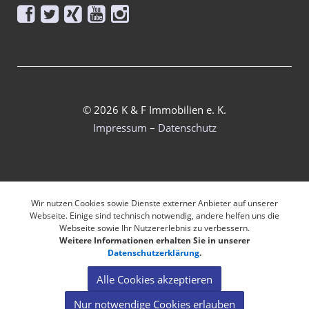





© 2026 K & F Immobilien e. K.
Impressum
–
Datenschutz
Wir nutzen Cookies sowie Dienste externer Anbieter auf unserer
Webseite. Einige sind technisch notwendig, andere helfen uns die
Webseite sowie Ihr Nutzererlebnis zu verbessern.
Weitere Informationen erhalten Sie in unserer
Datenschutzerklärung
.
Alle Cookies akzeptieren
Nur notwendige Cookies erlauben