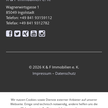
Wagnerwirtsgasse 1
85049 Ingolstadt
Telefon: +49 841 93159112
Telefax: +49 841 9312782





© 2026 K & F Immobilien e. K.
Impressum
–
Datenschutz
Wir nutzen Cookies sowie Dienste externer Anbieter auf unserer
Webseite. Einige sind technisch notwendig, andere helfen uns die