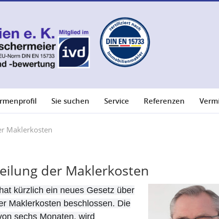
irmenprofil
Sie suchen
Service
Referenzen
Verm
er Maklerkosten
eilung der Maklerkosten
at kürzlich ein n
eues Gesetz über
der Maklerkosten beschlossen.
Die
 von sechs Monaten, wird