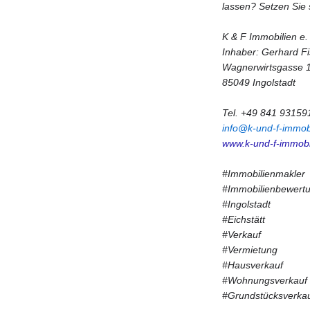
lassen? Setzen Sie 
K & F Immobilien e.
Inhaber: Gerhard F
Wagnerwirtsgasse 
85049 Ingolstadt
Tel. +49 841 93159
info@k-und-f-immob
www.k-und-f-immobi
#Immobilienmakler
#Immobilienbewert
#Ingolstadt
#Eichstätt
#Verkauf
#Vermietung
#Hausverkauf
#Wohnungsverkauf
#Grundstücksverka