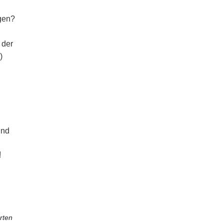
ngen?
 der
)
und
!
rten