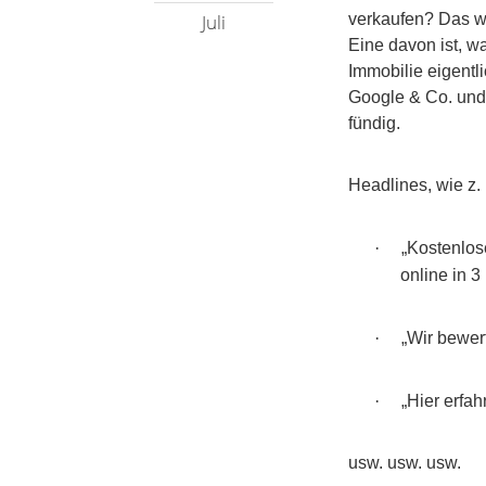
Juli
verkaufen? Das wi
Eine davon ist, 
Immobilie eigentl
Google & Co. und
fündig.
Headlines, wie z.
·
„Kostenlo
online in 3
·
„Wir bewert
·
„Hier erfah
usw. usw. usw.