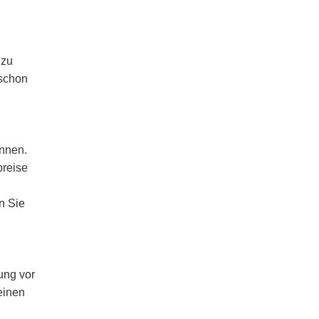
 zu
 schon
annen.
preise
n Sie
ung vor
einen