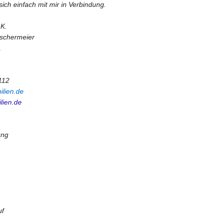
sich einfach mit mir in Verbindung.
 K.
ischermeier
1
112
ilien.de
lien.de
ung
uf